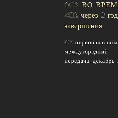
60% ВО ВРЕ
40% через 2 год
завершения
10%
первоначальны
междугородний
передача: декабрь 