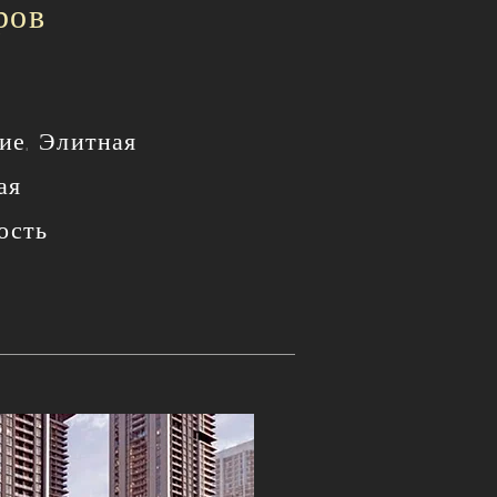
ров
ие, Элитная
ая
ость