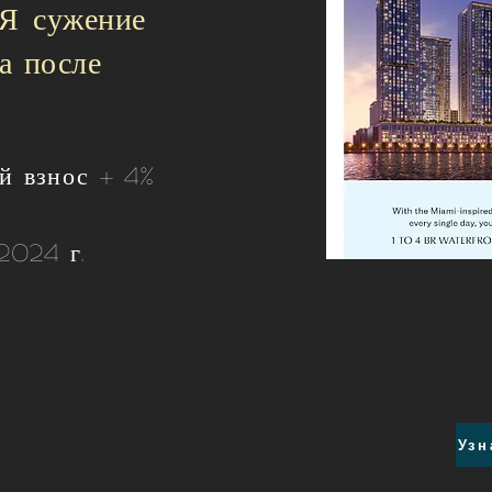
МЯ
сужение
а после
й взнос + 4%
2024 г.
Узн