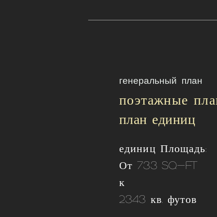
генеральный план
поэтажные пла
план единиц
единиц Площадь:
От 733 SQ-FT
к
2343 кв. футов