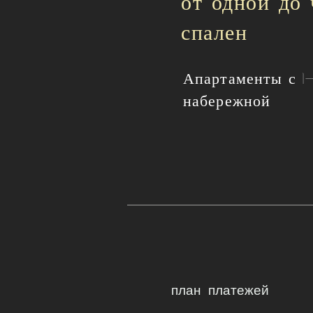
от одной до
спален
Апартаменты с 1
набережной
план платежей