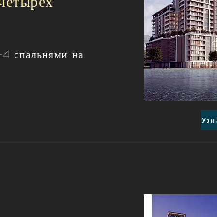
 четырех
-4 спальнями на
Узн